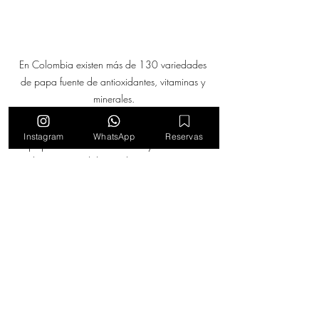
En Colombia existen más de 130 variedades 
de papa fuente de antioxidantes, vitaminas y 
minerales.
Actualmente, se estima que el consumo 
Instagram
WhatsApp
Reservas
de papa fresca está disminuyendo en 
muchas partes del mundo, mientras que 
aumenta el consumo de productos 
ultraprocesados, incluidos aquellos 
derivados de la papa. Esta tendencia 
contribuye a diversas formas de 
malnutrición
 y al desplazamiento de 
prácticas alimentarias tradicionales.
Por eso, 
elegir papas cultivadas 
localmente,  y en nuestro caso papas 