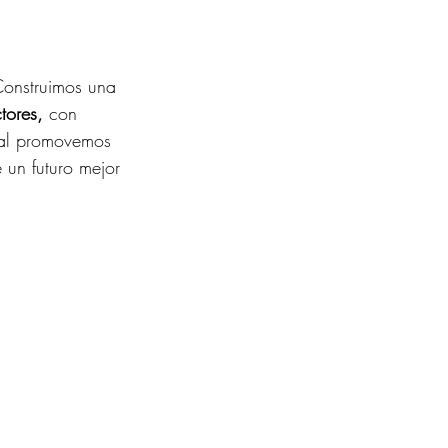
Construimos una 
tores,
 con 
ual promovemos 
 un futuro mejor 