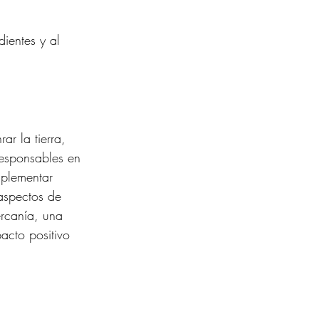
ientes y al 
ar la tierra, 
responsables en 
mplementar 
aspectos de 
rcanía, una 
acto positivo 