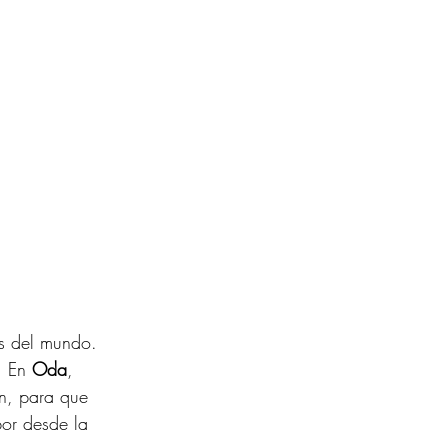
as del mundo. 
. En 
Oda
, 
en, para que 
bor desde la 