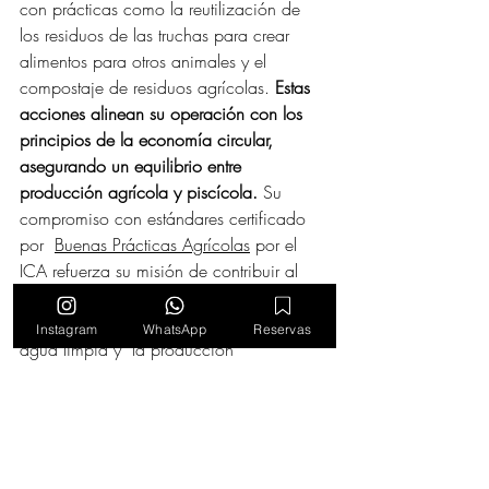
con prácticas como la reutilización de 
los residuos de las truchas para crear 
alimentos para otros animales y el 
compostaje de residuos agrícolas.
 Estas 
acciones alinean su operación con los 
principios de la economía circular, 
asegurando un equilibrio entre 
producción agrícola y piscícola.
 Su 
compromiso con estándares certificado 
por  
Buenas Prácticas Agrícolas
 por el 
ICA refuerza su misión de contribuir al 
desarrollo sostenible, avanzando en los 
objetivos globales como el acceso al 
Instagram
WhatsApp
Reservas
agua limpia y  la producción 
responsable.
¿Por qué es importante 
hablar de proveedores 