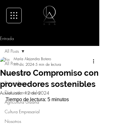
Entrada
All Posts
María Alejandra Botero
All Posts
11 dic 2024
5 min de lectura
Nuestro Compromiso con
Sostenibilidad
proveedores sostenibles
Proveedores
Días internacionales
Actualizado:
12 dic 2024
Tiempo de lectura: 5 minutos
Agricultura Urbana
Cultura Empresarial
Nosotros