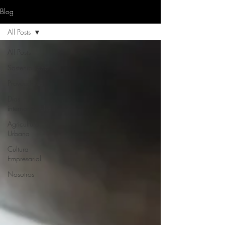
Blog
All Posts
All Posts
Sostenibilidad
Proveedores
Días
internacionales
Agricultura
Urbana
Cultura
Empresarial
Nosotros