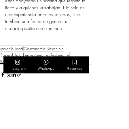
estás apoyando un sistema que respeta la 
tierra y a quienes la trabajan. No solo es 
una experiencia para los sentidos, sino 
también una forma de generar un 
impacto positivo en el mundo.
sostenibilidad
Gastronomía Sostenible
Sostenibilidad en restaurantes
Restaurante
Sostenibilidad
Instagram
WhatsApp
Reservas
Entradas recientes
Ver todo