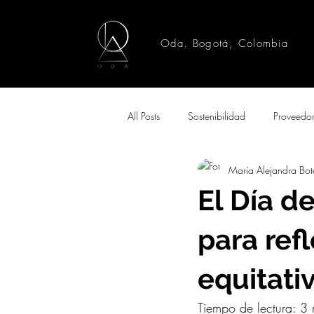
Oda. Bogotá, Colombia
All Posts
Sostenibilidad
Proveedo
María Alejandra Bot
El Día d
para ref
equitativ
Tiempo de lectura: 3 