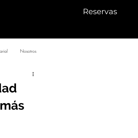
Reservas
arial
Nosotros
dad
o más