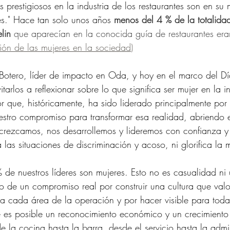
 prestigiosos en la industria de los restaurantes son en su
." Hace tan solo unos años 
menos del 4 % de la totalida
elin
 que aparecían en la conocida guía de restaurantes era
ión de las mujeres en la sociedad
)
otero, líder de impacto en Oda, y hoy en el marco del Día
itarlos a reflexionar sobre lo que significa ser mujer en la in
or que, históricamente, ha sido liderado principalmente por
stro compromiso para transformar esa realidad, abriendo e
 crezcamos, nos desarrollemos y lideremos con confianza y
 las situaciones de discriminación y acoso, ni glorifica la 
e nuestros líderes son mujeres. Esto no es casualidad ni
do de un compromiso real por construir una cultura que valor
 a cada área de la operación y por hacer visible para toda
 es posible un reconocimiento económico y un crecimiento 
 la cocina hasta la barra, desde el servicio hasta la admin