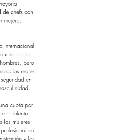
 mayoría 
d de chefs con 
n mujeres 
 Internacional 
dustria de la 
 hombres, pero 
spacios reales 
 seguridad en 
masculinidad.
 una cuota por 
e el talento 
s las mujeres 
profesional en 
istración y los 