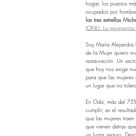
hogar, los puestos más
ocupados por hombres
las tres estrellas Mich
(
ONU: 
La representac
Soy María Alejandra B
de la Mujer quiero inv
restauración. Un sect
que hoy nos exige nue
para que las mujeres
un lugar que no tolera
En Oda, más del 75% d
cumplir; es el resulta
que las mujeres traen
que vienen detras que
un lugar seguro. Desde