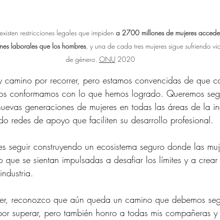
existen restricciones legales que impiden
 a 2700 millones de mujeres acceder
nes laborales que los hombres
, y una de cada tres mujeres sigue sufriendo vi
de género. 
ONU
 2020
camino por recorrer, pero estamos convencidas de que c
nos conformamos con lo que hemos logrado. Queremos segu
uevas generaciones de mujeres en todas las áreas de la ind
o redes de apoyo que faciliten su desarrollo profesional.
s seguir construyendo un ecosistema seguro donde las muj
o que se sientan impulsadas a desafiar los límites y a crear
industria.
jer, reconozco que aún queda un camino que debemos seg
por superar, pero también honro a todas mis compañeras y 