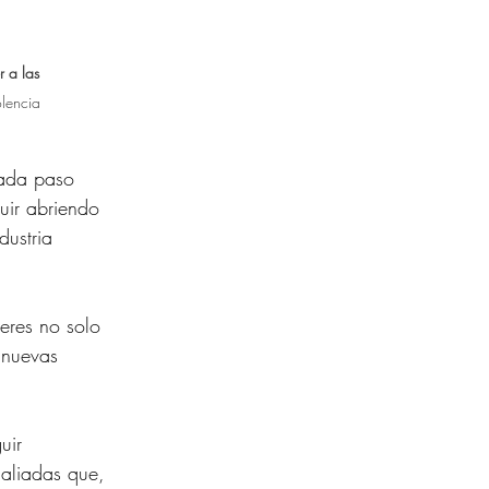
 a las 
olencia 
ada paso 
ir abriendo 
ustria 
eres no solo 
 nuevas 
uir 
aliadas que, 