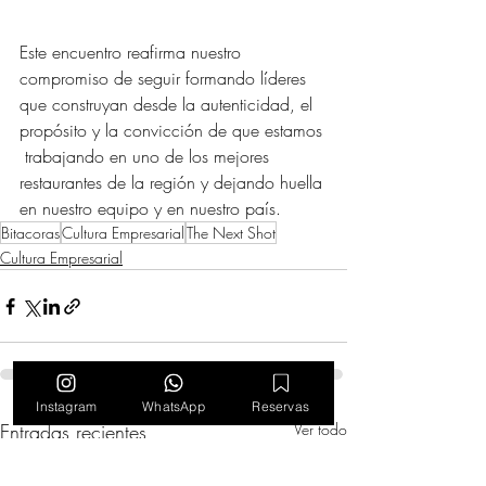
Este encuentro reafirma nuestro 
compromiso de seguir formando líderes 
que construyan desde la autenticidad, el 
propósito y la convicción de que estamos 
 trabajando en uno de los mejores 
restaurantes de la región y dejando huella 
en nuestro equipo y en nuestro país.
Bitacoras
Cultura Empresarial
The Next Shot
Cultura Empresarial
Instagram
WhatsApp
Reservas
Entradas recientes
Ver todo