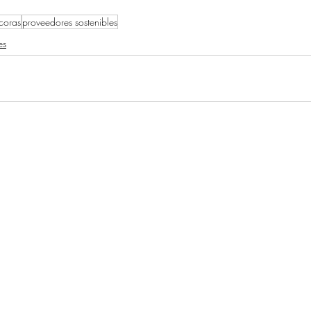
coras
proveedores sostenibles
es