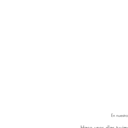
En nuestr
Hace unos días tuvim