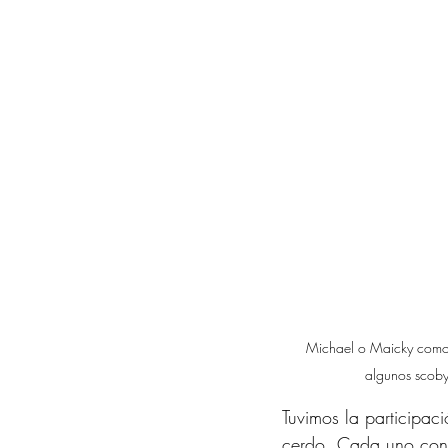
Michael o Maicky como l
algunos scoby
Tuvimos la participac
cerdo. Cada uno con c