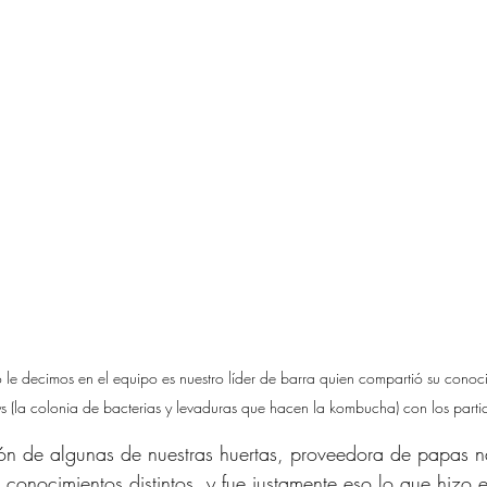
e decimos en el equipo es nuestro líder de barra quien compartió su conoc
s (la colonia de bacterias y levaduras que hacen la kombucha) con los parti
ión de algunas de nuestras huertas, proveedora de papas na
onocimientos distintos, y fue justamente eso lo que hizo e