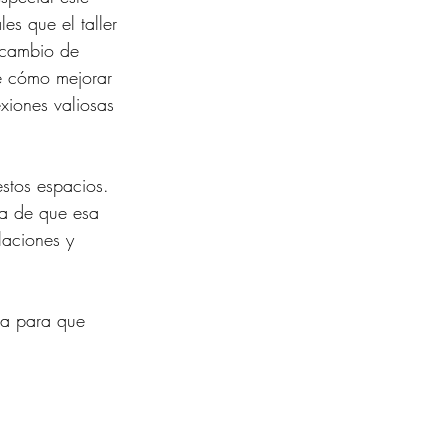
es que el taller 
rcambio de 
e cómo mejorar 
iones valiosas 
stos espacios. 
a de que esa 
laciones y 
na para que 