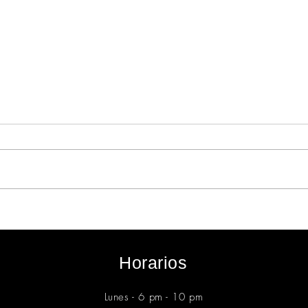
Exaltamos nuestra riqueza
¿Qué
agrícola de manera
Nego
consciente
comp
sost
Horarios
rest
esta
Lunes -​​ 6 pm - 10 pm​​