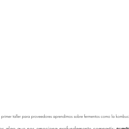
o primer taller para proveedores aprendimos sobre fermentos como la kombu
os algo que nos emociona profundamente compartir: 
nuestr