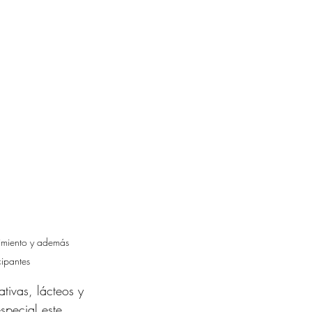
imiento y además 
cipantes
tivas, lácteos y 
special este 