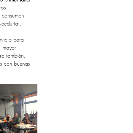
ros 
s consumen, 
veeduría .
vicio para 
l mayor 
ro también, 
es con buenas 